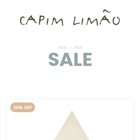
Início
>
SALE
SALE
30
%
OFF