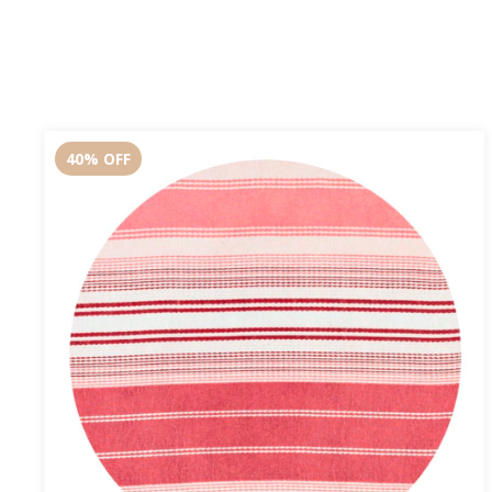
40
%
OFF