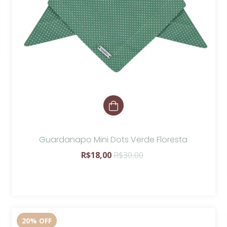
Guardanapo Mini Dots Verde Floresta
R$18,00
R$30,00
20
%
OFF