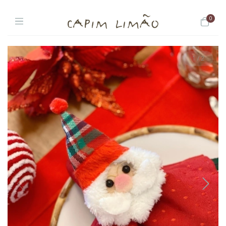
0
1
/
2