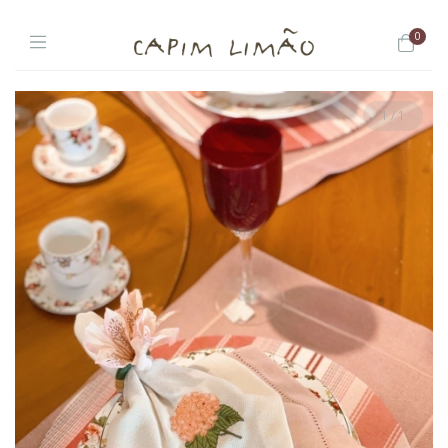
0
1
/
1