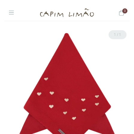
0
1
/
1